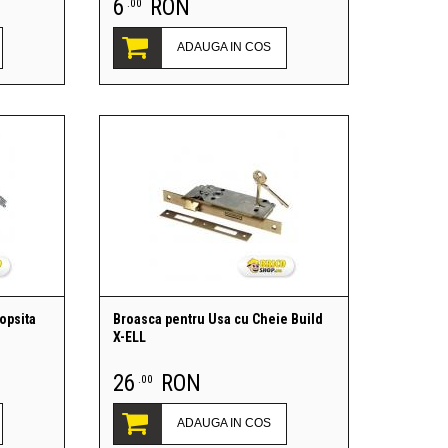
6
RON
.00
ADAUGA IN COS
opsita
Broasca pentru Usa cu Cheie Build
X-ELL
26
RON
.00
ADAUGA IN COS