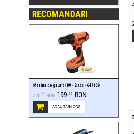
Z
RECOMANDARI
Masina de gaurit 18V - 2 acc - 647159
199
RON
.00
.00
320
RON
ADAUGA IN COS
Z