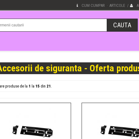
CUM CUMPAR
ARTICOLE
A
·
/
Accesorii de siguranta - Oferta produ
sare produse de la
1
la
15
din
21
.