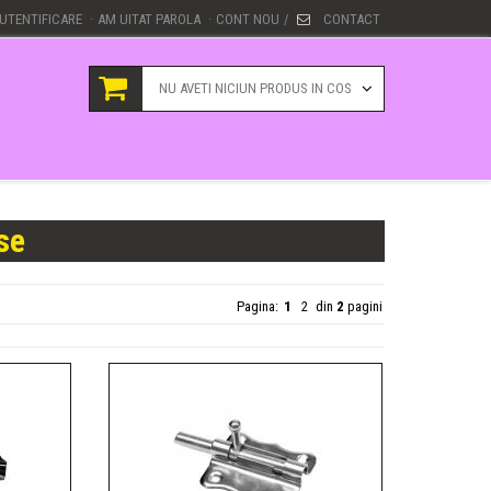
UTENTIFICARE
AM UITAT PAROLA
CONT NOU
CONTACT
·
·
/
NU AVETI NICIUN PRODUS IN COS
se
Pagina:
1
2
din
2
pagini