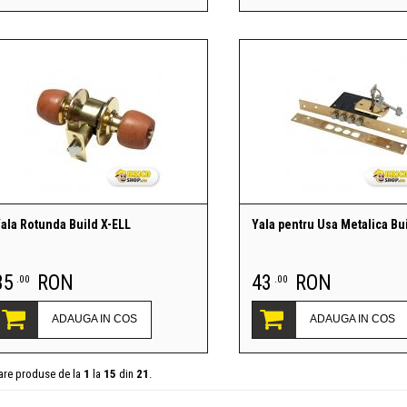
ala Rotunda Build X-ELL
Yala pentru Usa Metalica Bu
35
RON
43
RON
.00
.00
ADAUGA IN COS
ADAUGA IN COS
sare produse de la
1
la
15
din
21
.