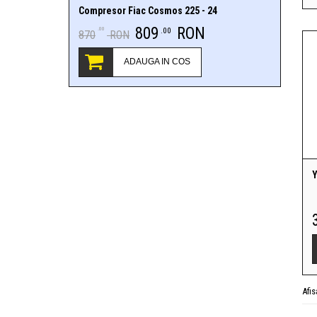
Compresor Fiac Cosmos 225 - 24
809
RON
.00
.00
870
RON
ADAUGA IN COS
Y
Afi