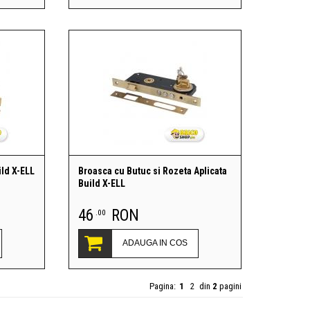
ild X-ELL
Broasca cu Butuc si Rozeta Aplicata
Build X-ELL
46
RON
.00
ADAUGA IN COS
Pagina:
1
2
din
2
pagini