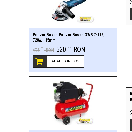
Polizor Bosch Polizor Bosch GWS 7-115,
720w, 115mm
520
RON
.00
.00
475
RON
ADAUGA IN COS
B
B