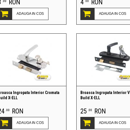
3
RON
4
RON
.00
.00
ADAUGA IN COS
ADAUGA IN COS
roasca Ingropata Interior Cromata
Broasca Ingropata Interior V
uild X-ELL
Build X-ELL
24
RON
25
RON
.00
.00
ADAUGA IN COS
ADAUGA IN COS