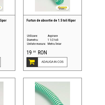
Kipor
Furtun de absortie de 1.5 toli Kipor
Utilizare:
Aspirare
Diametru:
1 1/2 toli
Unitate masura:
Metru liniar
19
RON
.00
ADAUGA IN COS