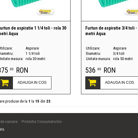
urtun de aspiratie 1 1/4 toli - rola 30
Furtun de aspiratie 3/4 toli -
etri Aqua
metri Aqua
tilizare:
Aspirare
Utilizare:
Aspirare
Diametru:
1 1/4 toli
Diametru:
3/4 toli
Unitate masura:
rola 30 metri
Unitate masura:
rola 50 metri
375
RON
536
RON
.00
.00
ADAUGA IN COS
ADAUGA IN COS
sare produse de la
1
la
15
din
23
.
 de vanzare
Protectia Consumatorilor
ate.