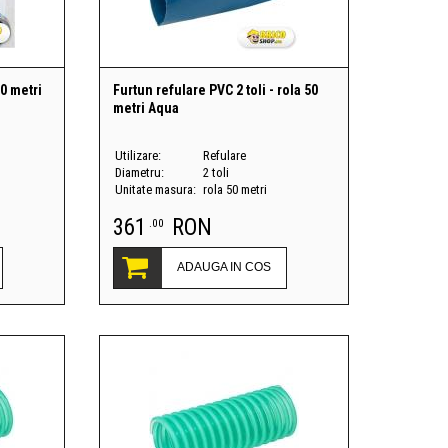
20 metri
Furtun refulare PVC 2 toli - rola 50
metri Aqua
Utilizare:
Refulare
Diametru:
2 toli
Unitate masura:
rola 50 metri
361
RON
.00
ADAUGA IN COS