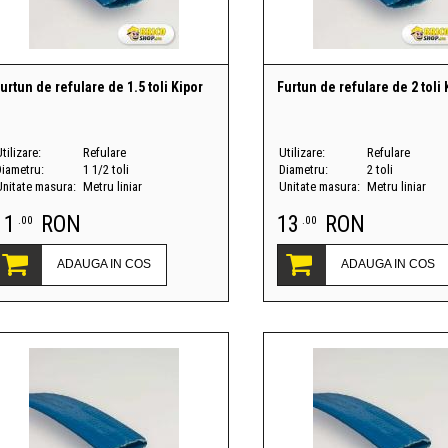
urtun de refulare de 1.5 toli Kipor
Furtun de refulare de 2 toli 
tilizare:
Refulare
Utilizare:
Refulare
Diametru:
1 1/2 toli
Diametru:
2 toli
Unitate masura:
Metru liniar
Unitate masura:
Metru liniar
11
RON
13
RON
.00
.00
ADAUGA IN COS
ADAUGA IN COS