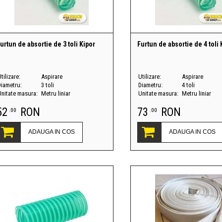
urtun de absortie de 3 toli Kipor
Furtun de absortie de 4 toli 
tilizare:
Aspirare
Utilizare:
Aspirare
Diametru:
3 toli
Diametru:
4 toli
Unitate masura:
Metru liniar
Unitate masura:
Metru liniar
52
RON
73
RON
.00
.00
ADAUGA IN COS
ADAUGA IN COS