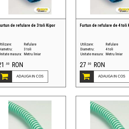
urtun de refulare de 3 toli Kipor
Furtun de refulare de 4 toli 
tilizare:
Refulare
Utilizare:
Refulare
Diametru:
3 toli
Diametru:
4 toli
Unitate masura:
Metru liniar
Unitate masura:
Metru liniar
21
RON
27
RON
.00
.00
ADAUGA IN COS
ADAUGA IN COS