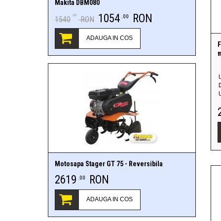
Makita DBM080
1054
RON
.00
.00
1540
RON
ADAUGA IN COS
F
m
U
Motosapa Stager GT 75 - Reversibila
2619
RON
.00
ADAUGA IN COS