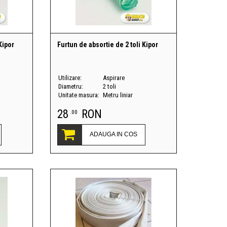
Kipor
Furtun de absortie de 2 toli Kipor
Utilizare:
Aspirare
Diametru:
2 toli
Unitate masura:
Metru liniar
28
RON
.00
ADAUGA IN COS