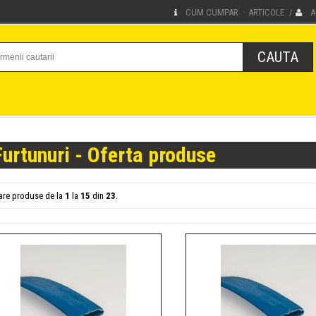
CUM CUMPAR
ARTICOLE
A
·
/
Furtunuri - Oferta produse
sare produse de la
1
la
15
din
23
.