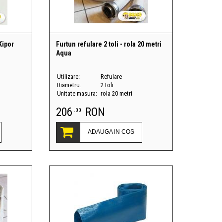
Kipor
Furtun refulare 2 toli - rola 20 metri
Aqua
Utilizare:
Refulare
Diametru:
2 toli
Unitate masura:
rola 20 metri
206
RON
.00
ADAUGA IN COS