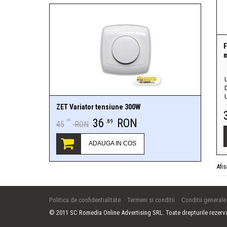
F
m
U
ZET Variator tensiune 300W
36
RON
.00
.89
45
RON
ADAUGA IN COS
Afi
Politica de confidentialitate
Termeni si conditii
Conditii generale
© 2011 SC Romedia Online Advertising SRL. Toate drepturile rezerv