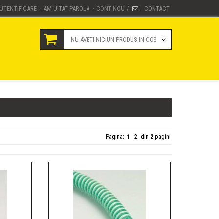
UTENTIFICARE
AM UITAT PAROLA
CONT NOU
CONTACT
·
·
/
NU AVETI NICIUN PRODUS IN COS
Pagina:
1
2
din
2
pagini