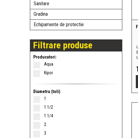
Sanitare
Gradina
Echipamente de protectie
F
Filtrare produse
U
Producatori:
Aqua
Kipor
Diametru (toli)
1
1 1/2
1 1/4
2
3