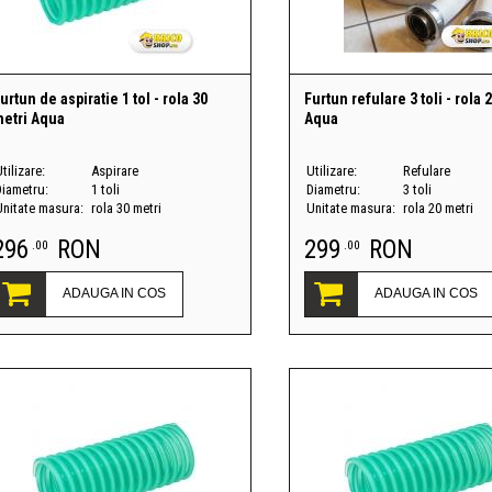
urtun de aspiratie 1 tol - rola 30
Furtun refulare 3 toli - rola 
etri Aqua
Aqua
tilizare:
Aspirare
Utilizare:
Refulare
Diametru:
1 toli
Diametru:
3 toli
Unitate masura:
rola 30 metri
Unitate masura:
rola 20 metri
296
RON
299
RON
.00
.00
ADAUGA IN COS
ADAUGA IN COS