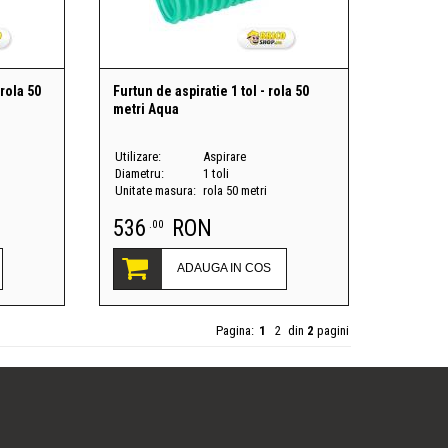
 rola 50
Furtun de aspiratie 1 tol - rola 50
metri Aqua
Utilizare:
Aspirare
Diametru:
1 toli
Unitate masura:
rola 50 metri
536
RON
.00
ADAUGA IN COS
Pagina:
1
2
din
2
pagini