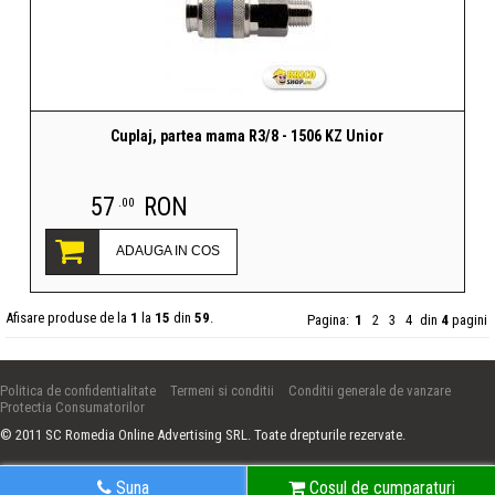
Cuplaj, partea mama R3/8 - 1506 KZ Unior
57
RON
.00
ADAUGA IN COS
Afisare produse de la
1
la
15
din
59
.
Pagina:
1
2
3
4
din
4
pagini
Politica de confidentialitate
Termeni si conditii
Conditii generale de vanzare
Protectia Consumatorilor
© 2011 SC Romedia Online Advertising SRL. Toate drepturile rezervate.
Suna
Cosul de cumparaturi