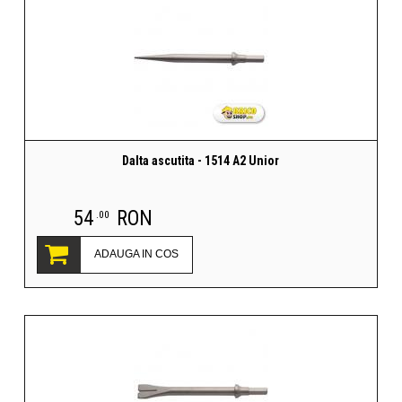
Dalta ascutita - 1514 A2 Unior
54
RON
.00
ADAUGA IN COS