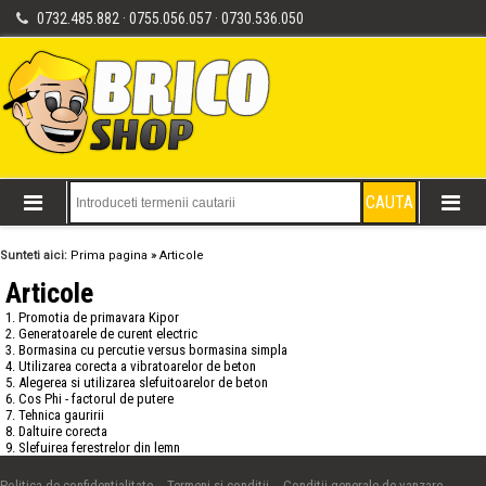
0732.485.882 · 0755.056.057 · 0730.536.050
Sunteti aici:
Prima pagina
»
Articole
Articole
1. Promotia de primavara Kipor
2. Generatoarele de curent electric
3. Bormasina cu percutie versus bormasina simpla
4. Utilizarea corecta a vibratoarelor de beton
5. Alegerea si utilizarea slefuitoarelor de beton
6. Cos Phi - factorul de putere
7. Tehnica gauririi
8. Daltuire corecta
9. Slefuirea ferestrelor din lemn
Politica de confidentialitate
Termeni si conditii
Conditii generale de vanzare